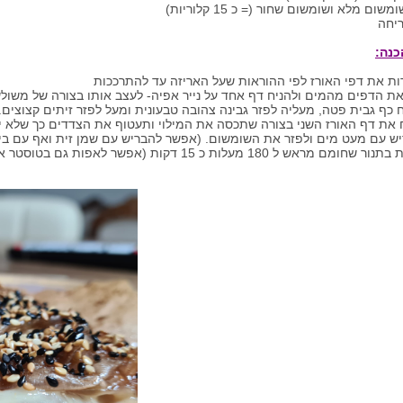
שום מלא ושומשום שחור (= כ 15 קלוריות)
יחה
כנה: