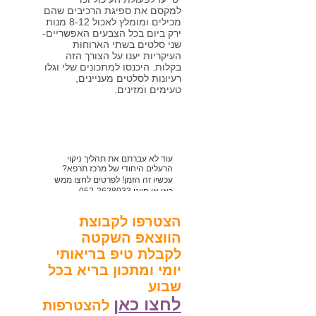
למקסם את ספיגת הרכיבים שהם
מכילים ומומלץ לאכול 8-12 מנות
ירק ביום בכל הצבעים האפשריים-
שני סלטים בשתי הארוחות
העיקריות יענו על הצורך הזה
בקלות. היכנסו למתכונים שלי וגלו
רעיונות לסלטים מעניינים,
טעימים ומזינים.
עוד לא עברתם את תהליך ניקוי
הרעלים היחודי של מרכז תרפא?
עכשיו זה הזמן! לפרטים לחצו ממש
כאן או חייגו 052-2628033
הצטרפו לקבוצת
הווצאפ השקטה
לקבלת טיפ בריאותי
יומי ומתכון בריא בכל
שבוע
לחצו כאן
להצטרפות