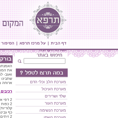
דף הבית
|
על מרכז תרפא
|
הסיפור 
הסדנה הקרובה
בורקס
האמנתם ש
את המוצ
ואגב- ל
מערכת הלב וכלי הדם
ארוחה מ
מערכת העיכול
רכיבים 
שלד ושרירים
2 דפי אורז מלא (=60 קלוריות)
מערכת העור
קלוריות)
מערכת הנשימה
כף גבינת פטה של פומאז' 
2 זיתים קצוצים (=15 קלוריות)
מערכת השתן