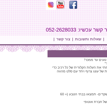
קשר עכשיו: 052-2628033
|
שאלות ותשובות
|
צור קשר
|
 טעים עד ממכר!
"
תי את העלות הקלורית של כל רכיב כדי
רקס הזה דל בקלוריות ועם זאת מאד משביע: בסה"כ כ 150 קלוריות של עונג צרוף ויחד עם סלט מהווה
2 כפות גבינ"צ טבעונית- אני משתמשת ואוהבת את הפרמזן של פומאז' שעשויה רק משקדים- תמצאו בבתי הטבע (= 60