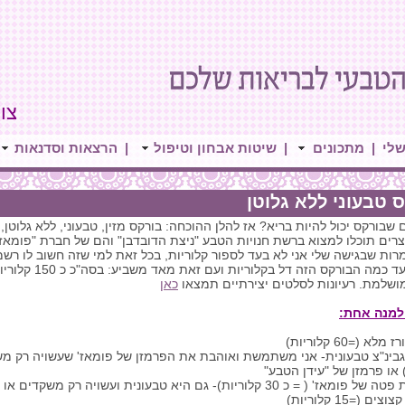
צור 
שלי
|
מתכונים
|
שיטות אבחון וטיפול
|
הרצאות וסדנאות
 טבעוני ללא גלוטן
בורקס יכול להיות בריא? אז להלן ההוכחה: בורקס מזין, טבעוני, ללא גלוטן,
רים תוכלו למצוא ברשת חנויות הטבע "ניצת הדובדבן" והם של חברת "פומאז'
מרות שבגישה שלי אני לא בעד לספור קלוריות, בכל זאת למי שזה חשוב לו רשמ
שתבינו עד כמה הבו
ושלמת. רעיונות לסלטים יצירתיים תמצאו
כאן
למנה אחת:
 או פרמזן של "עידן הטבע"
( = כ 30 קלוריות)- גם היא טבעונית ועשויה רק משקדים או של חברת אוטופי