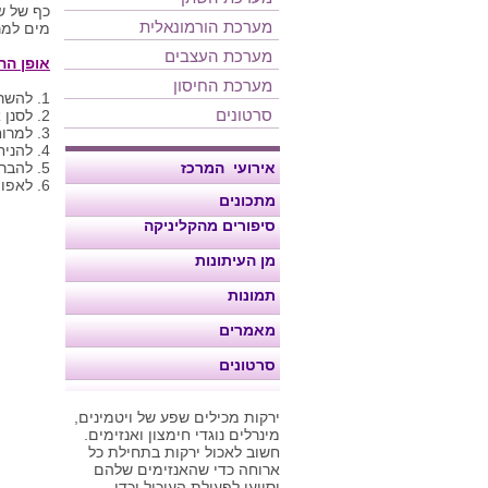
כף של שומ
מערכת הורמונאלית
מים למר
מערכת העצבים
אופן הה
מערכת החיסון
1. להשרות את דפי האורז לפי ההוראות שעל האריזה עד להתרככות
סרטונים
2. לסנן את הדפים מהמים ולהניח דף אחד על נייר אפיה- לעצב אותו בצורה של משולש על ידי קיפולו.
3. למרוח כף גבית פטה, מעליה לפזר גבינה צהובה טבעונית ומעל לפזר זיתים קצוצים.
4. להניח את דף האורז השני בצורה שתכסה את המילוי ותעטוף את הצדדים כך שלא יזלגו חומרי המילוי.
אירועי המרכז
5. להבריש עם מעט מים ולפזר את השומשום. (אפשר להבריש עם שמן זית ואף עם ביצה במידה ואינכם טבעוניים).
6. לאפות בתנור שחומם מראש ל 180 מעלות כ 15 דקות (אפשר לאפות גם בטוסטר אובן).
מתכונים
סיפורים מהקליניקה
מן העיתונות
תמונות
מאמרים
סרטונים
ירקות מכילים שפע של ויטמינים,
מינרלים נוגדי חימצון ואנזימים.
חשוב לאכול ירקות בתחילת כל
ארוחה כדי שהאנזימים שלהם
יסייעו לפעולת העיכול וכדי