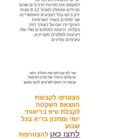
למקסם את ספיגת הרכיבים שהם
מכילים ומומלץ לאכול 8-12 מנות
ירק ביום בכל הצבעים האפשריים-
שני סלטים בשתי הארוחות
העיקריות יענו על הצורך הזה
בקלות. היכנסו למתכונים שלי וגלו
רעיונות לסלטים מעניינים,
טעימים ומזינים.
עוד לא עברתם את תהליך ניקוי
הרעלים היחודי של מרכז תרפא?
עכשיו זה הזמן! לפרטים לחצו ממש
כאן או חייגו 052-2628033
הצטרפו לקבוצת
הווצאפ השקטה
לקבלת טיפ בריאותי
יומי ומתכון בריא בכל
שבוע
לחצו כאן
להצטרפות