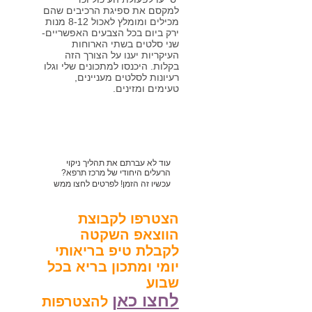
למקסם את ספיגת הרכיבים שהם
מכילים ומומלץ לאכול 8-12 מנות
ירק ביום בכל הצבעים האפשריים-
שני סלטים בשתי הארוחות
העיקריות יענו על הצורך הזה
בקלות. היכנסו למתכונים שלי וגלו
רעיונות לסלטים מעניינים,
טעימים ומזינים.
עוד לא עברתם את תהליך ניקוי
הרעלים היחודי של מרכז תרפא?
עכשיו זה הזמן! לפרטים לחצו ממש
כאן או חייגו 052-2628033
הצטרפו לקבוצת
הווצאפ השקטה
לקבלת טיפ בריאותי
יומי ומתכון בריא בכל
שבוע
לחצו כאן
להצטרפות