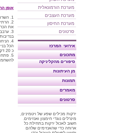
מערכת הורמונאלית
אופן הה
מערכת העצבים
1. השרו את הכרובית במים עם מלח כ 15 דקות (לנקיון מקסימלי מחרקים)
2. הרתיחו את הכרובית במים, הנמי
מערכת החיסון
את הכרו
סרטונים
3. ערב
בנדיבות.
4. הניח
אירועי המרכז
כ 20 דקות.
מתכונים
להשחמה
סיפורים מהקליניקה
מן העיתונות
תמונות
מאמרים
סרטונים
ירקות מכילים שפע של ויטמינים,
מינרלים נוגדי חימצון ואנזימים.
חשוב לאכול ירקות בתחילת כל
ארוחה כדי שהאנזימים שלהם
יסייעו לפעולת העיכול וכדי