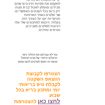
למקסם את ספיגת הרכיבים שהם
מכילים ומומלץ לאכול 8-12 מנות
ירק ביום בכל הצבעים האפשריים-
שני סלטים בשתי הארוחות
העיקריות יענו על הצורך הזה
בקלות. היכנסו למתכונים שלי וגלו
רעיונות לסלטים מעניינים,
טעימים ומזינים.
עוד לא עברתם את תהליך ניקוי
הרעלים היחודי של מרכז תרפא?
עכשיו זה הזמן! לפרטים לחצו ממש
כאן או חייגו 052-2628033
הצטרפו לקבוצת
הווצאפ השקטה
לקבלת טיפ בריאותי
יומי ומתכון בריא בכל
שבוע
לחצו כאן
להצטרפות