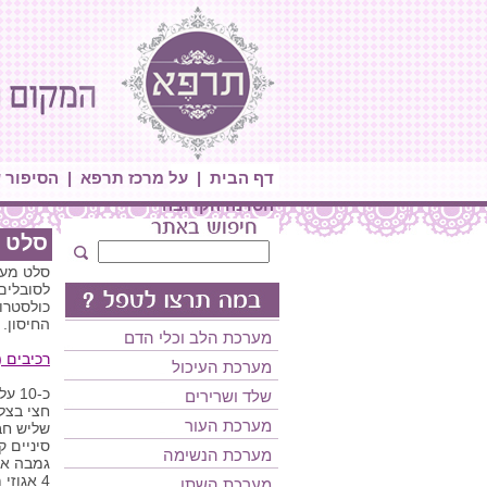
דף הבית
|
על מרכז תרפא
|
הסיפור 
הסדנה הקרובה
סלט 
סלט מענ
לסובלים
כולסטרו
החיסון.
מערכת הלב וכלי הדם
רכיבים (2 מנות):
מערכת העיכול
כ-10 עלי חסה (עדיף מסולסלת).
שלד ושרירים
חצי בצל 
מערכת העור
שליש חב
סיניים ק
מערכת הנשימה
גמבה אד
4 אגוזי מלך קצוצים
מערכת השתן