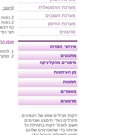
מערכת הורמונאלית
לרוטב:
מערכת העצבים
2 כפות שמן זית.
2 כפות חומץ בלסמי.
מערכת החיסון
כף דבש 
סרטונים
חצי כפי
אופן הה
אירועי המרכז
1.
לחתוך
מתכונים
2.
סמוך 
סיפורים מהקליניקה
מן העיתונות
תמונות
מאמרים
סרטונים
ירקות מכילים שפע של ויטמינים,
מינרלים נוגדי חימצון ואנזימים.
חשוב לאכול ירקות בתחילת כל
ארוחה כדי שהאנזימים שלהם
יסייעו לפעולת העיכול וכדי